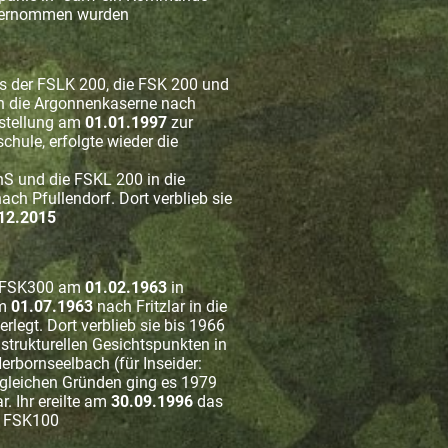
übernommen wurden
 der FSLK 200, die FSK 200 und
n die Argonnenkaserne nach
rstellung am
01.01.1997
zur
chule, erfolgte wieder die
S und die FSKL 200 in die
ach Pfullendorf. Dort verblieb sie
12.2015
r FSK300 am
01.02.1963
in
m
01.07.1963
nach Fritzlar in die
rlegt. Dort verblieb sie bis 1966
strukturellen Gesichtspunkten in
erbornseelbach (für Inseider:
n gleichen Gründen ging es 1979
r. Ihr ereilte am
30.09.1996
das
er FSK100