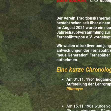
eben solchen."
C.-D. Rudol
Der Verein Traditionskamerad
besteht schon seit über einem
Im August 2021 wurde ein neu
Jahreshauptversammlung zur 
Fernspähtruppe e.V. vorgelegt
Wir wollen attraktiver und jün
Entwicklungen der Fernspähtr
"neue Generation" Fernspäher
aufnehmen.
Eine kurze Chronolo
Am 01.11. 1961 begannen
Aufstellung der Lehrgru
Rittmeyer
Am
15.11.1961
wurde vo
für die Lehrgruppe „R“ an