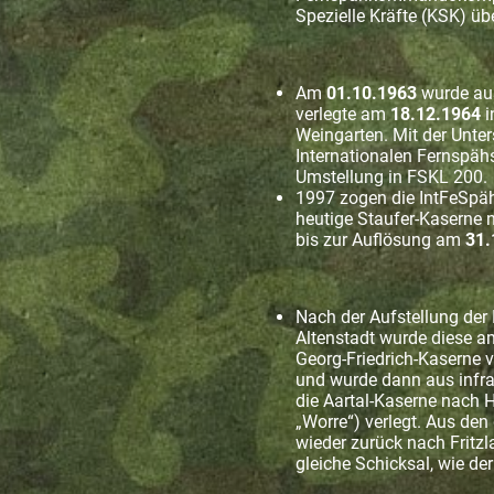
Spezielle Kräfte (KSK) 
Am
01.10.1963
wurde aus
verlegte am
18.12.1964
i
Weingarten. Mit der Unte
Internationalen Fernspähs
Umstellung in FSKL 200.
1997 zogen die IntFeSpäh
heutige Staufer-Kaserne n
bis zur Auflösung am
31.
Nach der Aufstellung de
Altenstadt wurde diese a
Georg-Friedrich-Kaserne ve
und wurde dann aus infra
die Aartal-Kaserne nach H
„Worre“) verlegt. Aus de
wieder zurück nach Fritzla
gleiche Schicksal, wie d