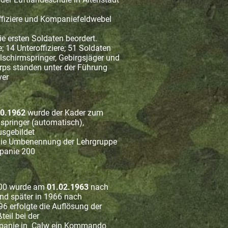
fiziere und Kompaniefeldwebel
e ersten Soldaten beordert.
e; 14 Unteroffiziere; 51 Soldaten
lschirmspringer, Gebirgsjäger und
rps standen unter der Führung
yer
10.1962
wurde der Kader zum
springer (automatisch),
usgebildet
die Umbenennung der Lehrgruppe
mpanie 200
100 wurde am
01.02.1963
nach
nd später in 1966 nach
6 erfolgte die Auflösung der
eil bei der
anie in Calw ein Kommando