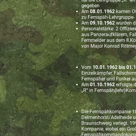
gegeben
Am
08.01.1962
kamen Of
zu Fernspäh-Lehrgruppe-
Am
09.10.1962
wurden di
Personalstärke: 2 Offizier
aus Panzeraufklärern, Fal
Fernmelder aus dem II.Ko
von Major Konrad Rittme
Vom
10.01.1962 bis 01.
Einzelkämpfer, Fallschirm
Fernspäher und Funker a
Am
01.10.1962
erfolgte 
„R“ in Fernspäh(lehr)Ko
Die Fernspähkompanie 
Delmenhorst/Adelheide u
Braunschweig verlegt. 199
Kompanie, wobei ein Großt
Fernspähkommandokomp