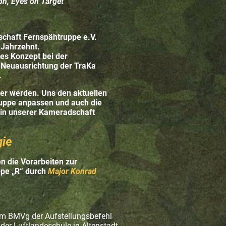
ph, Eyes on Target
schaft Fernspähtruppe e.V.
 Jahrzehnt.
es Konzept bei der
Neuausrichtung der TraKa
.
ger werden. Uns den aktuellen
uppe anpassen und auch die
 in unserer Kameradschaft
gie
 die Vorarbeiten zur
ppe „R“ durch
Major Konrad
m BMVg der Aufstellungsbefehl
 der Luftlandeschule in Altenstadt