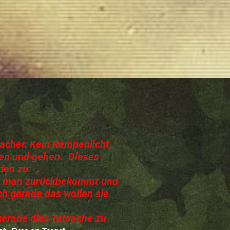
Macher. Kein Rampenlicht,
hen und gehen. Dieses
den zu:
ls man zurückbekommt und
ch gerade das wollen sie
gerade dies Tatsache zu