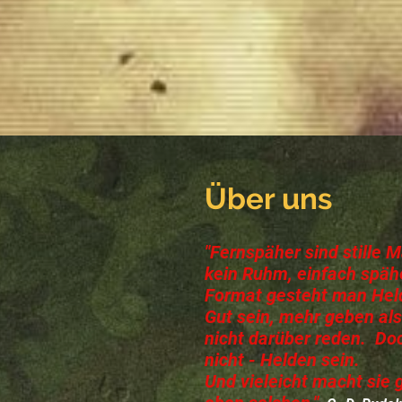
Über uns
"Fernspäher sind stille 
kein Ruhm, einfach spä
Format gesteht man Hel
Gut sein, mehr geben a
nicht darüber reden. Do
nicht - Helden sein.
Und vieleicht macht sie 