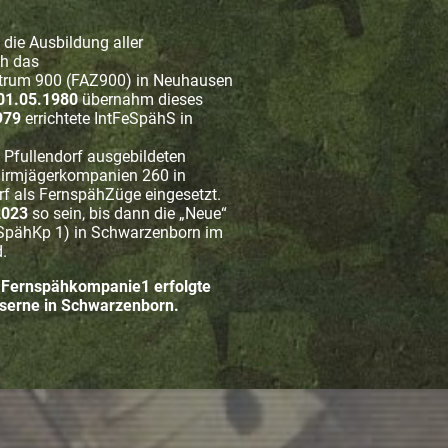
die Ausbildung aller
h das
trum 900 (FAZ900) in Neuhausen
01.05.1980
übernahm dieses
979
errichtete IntFeSpähS in
 Pfullendorf ausgebildeten
hirmjägerkompanien 260 in
f als FernspähZüge eingesetzt.
2023
so sein, bis dann die „Neue“
SpähKp 1) in Schwarzenborn im
d.
e Fernspähkompanie1 erfolgte
aserne in Schwarzenborn.